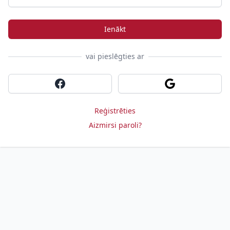
Ienākt
vai pieslēgties ar
Sign in with Facebook
Sign in with Goog
Reģistrēties
Aizmirsi paroli?